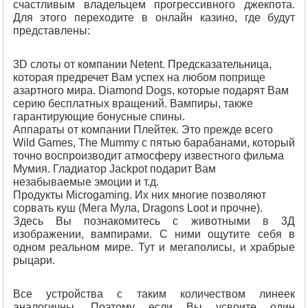
счастливым владельцем прогрессивного джекпота.
Для этого переходите в онлайн казино, где будут
представлены:
3D слоты от компании Netent. Предсказательница,
которая предречет Вам успех на любом поприще
азартного мира. Diamond Dogs, которые подарят Вам
серию бесплатных вращений. Вампиры, также
гарантирующие бонусные спины.
Аппараты от компании Плейтек. Это прежде всего
Wild Games, The Mummy с пятью барабанами, который
точно воспроизводит атмосферу известного фильма
Мумия. Гладиатор Jackpot подарит Вам
незабываемые эмоции и т.д.
Продукты Microgaming. Их них многие позволяют
сорвать куш (Мега Мула, Dragons Loot и прочне).
Здесь Вы познакомитесь с животными в 3Д
изображении, вампирами. С ними ощутите себя в
одном реальном мире. Тут и мегаполисы, и храбрые
рыцари.
Все устройства с таким количеством линеек
аналогичны. Поэтому если Вы усвоите один